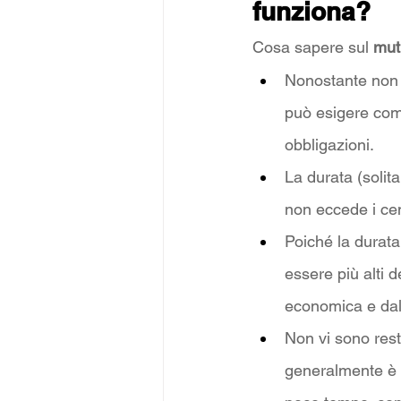
funziona? 
Cosa sapere sul 
mut
Nonostante non s
può esigere com
obbligazioni.
La durata (solit
non eccede i cen
Poiché la durata
essere più alti d
economica e dal
Non vi sono restr
generalmente è s