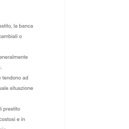
stito, la banca 
ambiali o 
generalmente 
.
se tendono ad 
uale situazione 
 prestito 
ostosi e in 