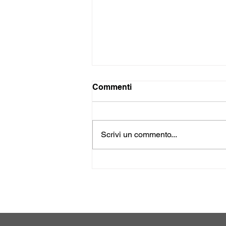
Commenti
Scrivi un commento...
Interior Design e Interior
Decor: quali sono le
differenze?