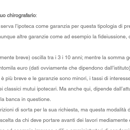
uo chirografario
:
erva l’ipoteca come garanzia per questa tipologia di pre
unque altre garanzie come ad esempio la fideiussione, c
amente breve) oscilla tra i 3 i 10 anni; mentre la somma 
tomila euro (dati ovviamente che dipendono dall’istituto)
 è più breve e le garanzie sono minori, i tassi di interes
ei classici mutui ipotecari. Ma anche qui, dipende dall’att
la banca in questione.
izioni di sorta per la sua richiesta, ma questa modalità di
celta da chi deve portare avanti dei lavori mediamente c