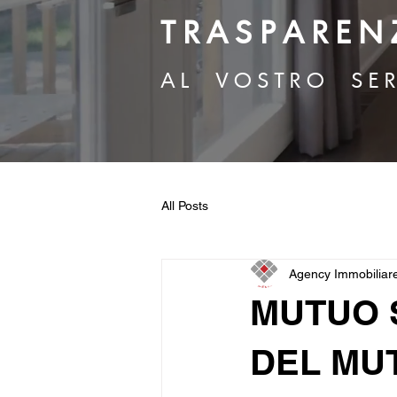
T R A S P A R E N 
A L V O S T R O S E R
All Posts
Agency Immobiliar
MUTUO S
DEL MU