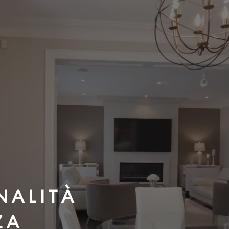
N A L I T À
Z A