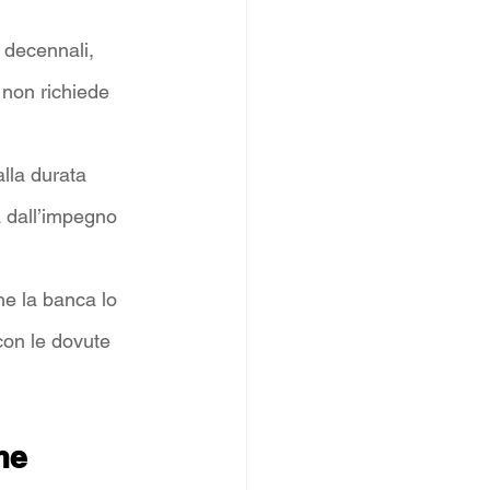
 decennali, 
 non richiede 
alla durata 
 dall’impegno 
he la banca lo 
con le dovute 
me 