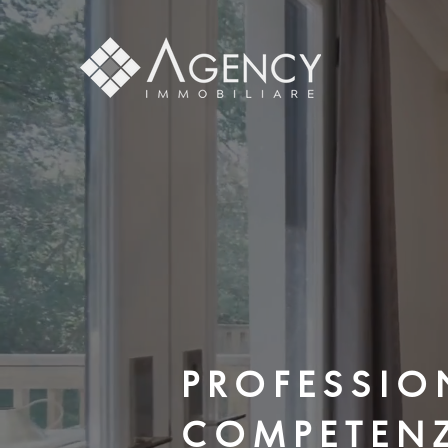
P R O F E S S I O 
C O M P E T E N 