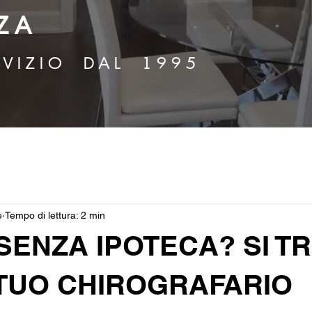
Z A
 V I Z I O D A L 1 9 9 5
e
Tempo di lettura: 2 min
ENZA IPOTECA? SI T
TUO CHIROGRAFARIO