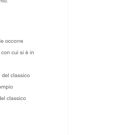
nio.
lle occorre 
 con cui si è in 
 del classico 
empio 
del classico 