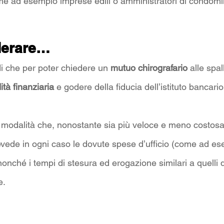
e ad esempio imprese edili o amministratori di condomi
derare…
i che per poter chiedere un 
mutuo chirografario
 alle spa
dità finanziaria
 e godere della fiducia dell’istituto bancario
una modalità che, nonostante sia più veloce e meno costosa
evede in ogni caso le dovute spese d’ufficio (come ad es
 nonché i tempi di stesura ed erogazione similari a quelli 
e.