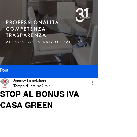
P R O F E S S I O N A L I T À
C O M P E T E N Z A
T R A S P A R E N Z A
A L V O S T R O S E R V I Z I O D A L 1 9 9 5
Post
Agency Immobiliare
Tempo di lettura: 2 min
STOP AL BONUS IVA
CASA GREEN