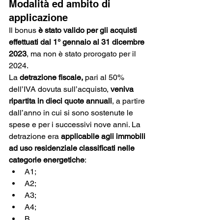
Modalità ed ambito di 
applicazione
Il bonus 
è stato valido per gli acquisti 
effettuati dal 1° gennaio al 31 dicembre 
2023
, ma non è stato prorogato per il 
2024.
La 
detrazione fiscale,
 pari al 50% 
dell’IVA dovuta sull’acquisto, 
veniva 
ripartita in dieci quote annuali
, a partire 
dall’anno in cui si sono sostenute le 
spese e per i successivi nove anni. La 
detrazione era 
applicabile agli immobili 
ad uso residenziale classificati nelle 
categorie energetiche
:
A1;
A2;
A3;
A4;
B.