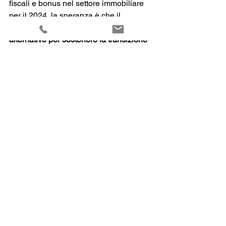
fiscali e bonus nel settore immobiliare 
per il 2024, la speranza è che il 
Governo possa 
trovare soluzioni 
alternative per sostenere la transizione 
verso abitazioni più efficienti dal punto 
di vista energetico, incoraggiando 
ulteriori investimenti e promuovendo 
uno stile di vita sostenibile.
Mostra tutti
Post recenti