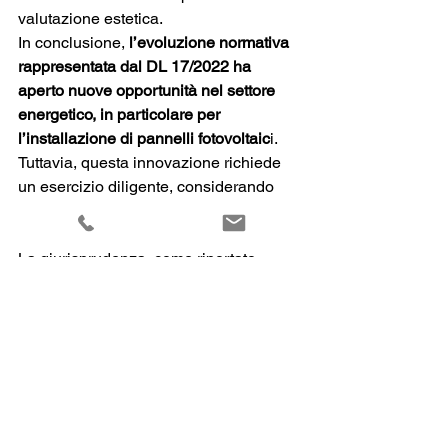
valutazione estetica.
In conclusione, 
l’evoluzione normativa 
rappresentata dal DL 17/2022 ha 
aperto nuove opportunità nel settore 
energetico, in particolare per 
l’installazione di pannelli fotovoltaic
i. 
Tuttavia, questa innovazione richiede 
un esercizio diligente, considerando 
attentamente i vincoli locali e il quadro 
normativo complessivo. 
La giurisprudenza, come riportato, 
sottolinea che,
 nonostante la 
semplificazione, la conformità alle 
normative paesaggistiche rimane un 
cardine fondamentale.
Questo
 equilibrio tra innovazione e 
rispetto delle leggi locali 
diventa un 
aspetto cruciale per garantire una 