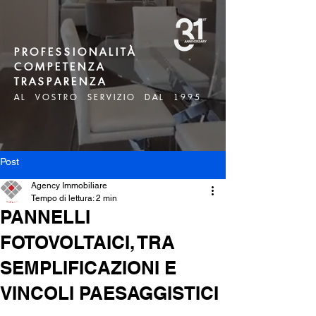
P R O F E S S I O N A L I T À
C O M P E T E N Z A
T R A S P A R E N Z A
A L V O S T R O S E R V I Z I O D A L 1 9 9 5
Post
Agency Immobiliare
Tempo di lettura: 2 min
PANNELLI
FOTOVOLTAICI, TRA
SEMPLIFICAZIONI E
VINCOLI PAESAGGISTICI