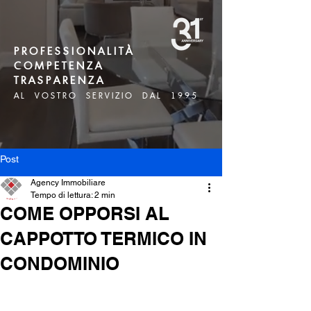
P R O F E S S I O N A L I T À
C O M P E T E N Z A
T R A S P A R E N Z A
A L V O S T R O S E R V I Z I O D A L 1 9 9 5
Post
Agency Immobiliare
Tempo di lettura: 2 min
COME OPPORSI AL
CAPPOTTO TERMICO IN
CONDOMINIO