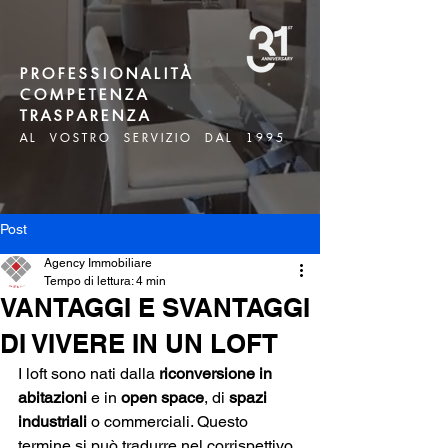
P R O F E S S I O N A L I T À
C O M P E T E N Z A
T R A S P A R E N Z A
A L V O S T R O S E R V I Z I O D A L 1 9 9 5
Post
Agency Immobiliare
Tempo di lettura: 4 min
VANTAGGI E SVANTAGGI
DI VIVERE IN UN LOFT
I loft sono nati dalla 
riconversione in 
abitazioni
 e in 
open space
, di 
spazi 
industriali
 o commerciali. Questo 
termine si può tradurre nel corrispettivo 