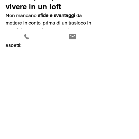
vivere in un loft
Non mancano 
sfide e svantaggi
 da 
mettere in conto, prima di un trasloco in 
un loft. In generale, i contro si possono 
affrontare, e riguardano i seguenti 
aspetti:
Costi elevati
: i loft, soprattutto nelle 
zone centrali delle città, possono 
avere prezzi di acquisto o affitto 
molto elevati;
Problemi di ripartizione del 
calore
: l’ampio volume d’aria può 
rendere difficoltoso il 
riscaldamento uniforme 
dell’ambiente, con possibili disagi 
in inverno, e lavori di 
efficientamento energetico da 
programmare;