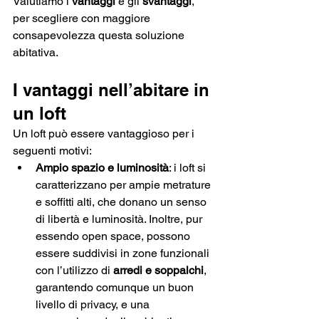
Valutiamo i 
vantaggi
 e gli 
svantaggi
, 
per scegliere con maggiore 
consapevolezza questa soluzione 
abitativa.
I vantaggi nell’abitare in 
un loft
Un loft può essere vantaggioso per i 
seguenti motivi:
Ampio spazio e luminosità
: i loft si 
caratterizzano per ampie metrature 
e soffitti alti, che donano un senso 
di libertà e luminosità. Inoltre, pur 
essendo open space, possono 
essere suddivisi in zone funzionali 
con l’utilizzo di 
arredi e soppalchi
, 
garantendo comunque un buon 
livello di privacy, e una 