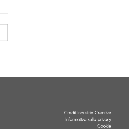
chi di design che
rano costosi ma non
ono
Credit Industrie Creative
Informativa sulla privacy
Cookie