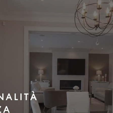
N A L I T À
Z A