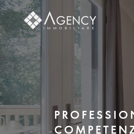
P R O F E S S I O 
C O M P E T E N 