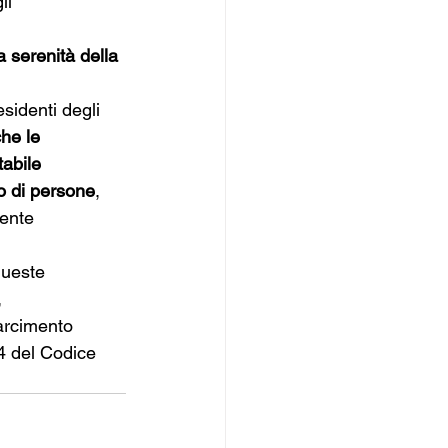
li 
la serenità della 
esidenti degli 
he le 
abile 
o di persone
, 
gente 
queste 
 
arcimento 
44 del Codice 