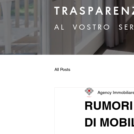
T R A S P A R E N 
A L V O S T R O S E R
All Posts
Agency Immobiliar
RUMORI 
DI MOBI