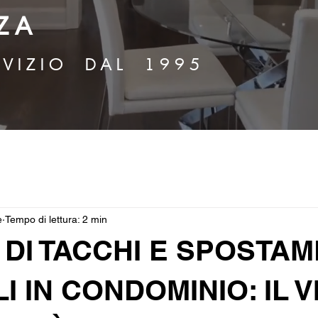
Z A
 V I Z I O D A L 1 9 9 5
e
Tempo di lettura: 2 min
DI TACCHI E SPOSTAM
LI IN CONDOMINIO: IL V