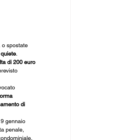
 o spostate 
 quiete
.
ta di 200 euro 
previsto 
vocato 
norma 
namento di 
19 gennaio 
ta penale, 
 condominiale.