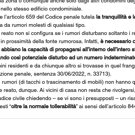
lla zona o comunque anche solo dagli altri condòmini deg
nello stesso edificio condominiale.
 l’articolo 659 del Codice penale tutela 
la tranquillità e 
a da rumori molesti di qualsiasi tipo.
 reato non si configura se i rumori disturbano soltanto i r
in prossimità della fonte rumorosa. Infatti, 
è necessario c
bbiano la capacità di propagarsi all’interno dell’intero st
ndo così potenziale disturbo ad un numero indeterminat
ini residenti e da chiunque altro si trovasse in quel fran
zione penale, sentenza 30/06/2022, n. 33713).
 rumori (di tacchi o trascinamento di mobili) non hanno 
e reato, dunque. Ai vicini di casa non resta che rivolgersi,
dice civile chiedendo – se vi sono i presupposti – un ris
sti “
oltre la normale tollerabilità
” ai sensi dell’articolo 8