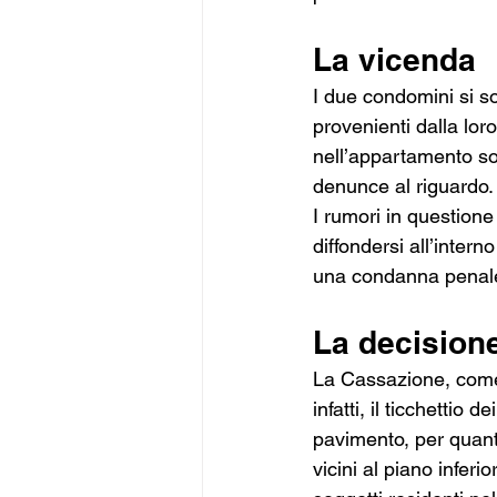
La vicenda
I due condomini si so
provenienti dalla lor
nell’appartamento so
denunce al riguardo.
I rumori in question
diffondersi all’intern
una condanna penale 
La decisione
La Cassazione, come d
infatti, il ticchettio
pavimento, per quanto
vicini al piano inferi