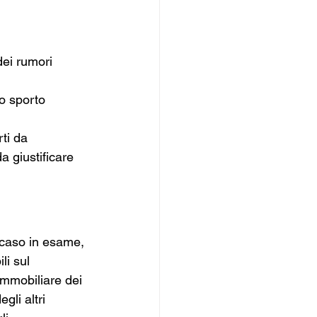
dei rumori 
 
 o sporto 
ti da 
a giustificare 
 caso in esame, 
li sul 
immobiliare dei 
gli altri 