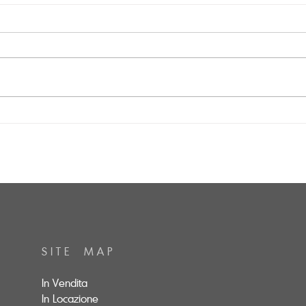
Come funziona il registro
Truc
delle proprietà immobiliari
semb
in Lombardia
lo s
S I T E M A P
In Vendita
In Locazione