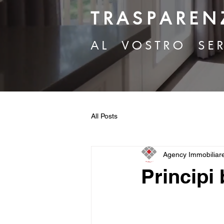
T R A S P A R E N 
A L V O S T R O S E R
All Posts
Agency Immobiliar
Principi