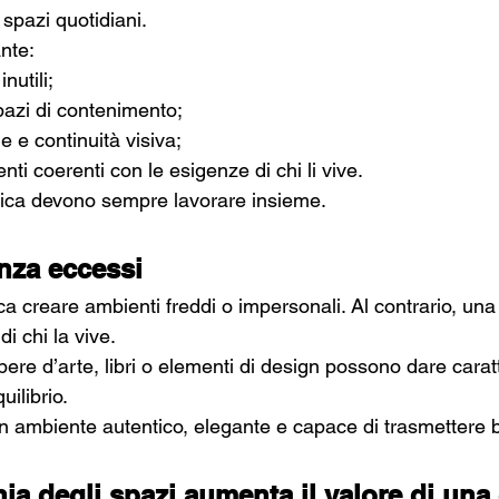
spazi quotidiani.
nte:
nutili;
spazi di contenimento;
 e continuità visiva;
ti coerenti con le esigenze di chi li vive.
tica devono sempre lavorare insieme.
nza eccessi
ca creare ambienti freddi o impersonali. Al contrario, un
i chi la vive.
opere d’arte, libri o elementi di design possono dare caratt
uilibrio.
 un ambiente autentico, elegante e capace di trasmettere
ia degli spazi aumenta il valore di una