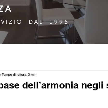
Z A
 V I Z I O D A L 1 9 9 5
e
Tempo di lettura: 3 min
 base dell’armonia negli 