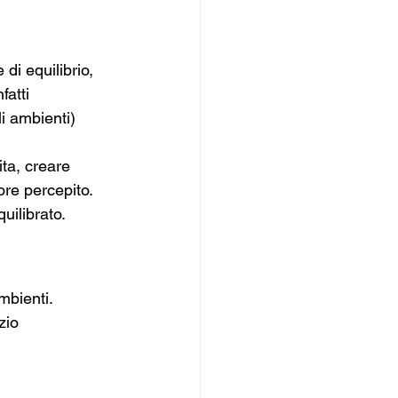
i equilibrio, 
atti 
i ambienti) 
ta, creare 
re percepito.
uilibrato.
mbienti. 
zio 