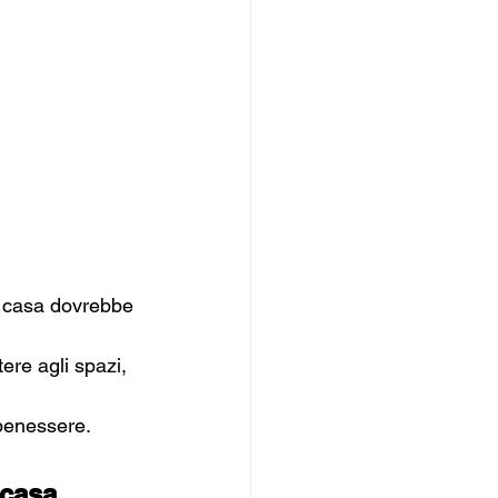
a casa dovrebbe 
ere agli spazi, 
 benessere.
 casa