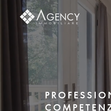
P R O F E S S I O 
C O M P E T E N 