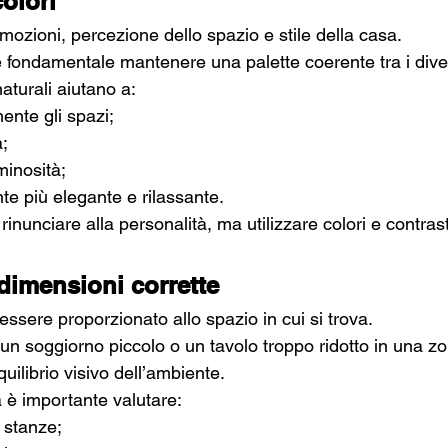
olori
emozioni, percezione dello spazio e stile della casa. 
 fondamentale mantenere una palette coerente tra i dive
naturali aiutano a:
ente gli spazi;
à;
minosità;
te più elegante e rilassante.
inunciare alla personalità, ma utilizzare colori e contrast
dimensioni corrette
ssere proporzionato allo spazio in cui si trova.
un soggiorno piccolo o un tavolo troppo ridotto in una z
ilibrio visivo dell’ambiente.
 è importante valutare:
 stanze;