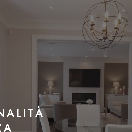
N A L I T À
Z A