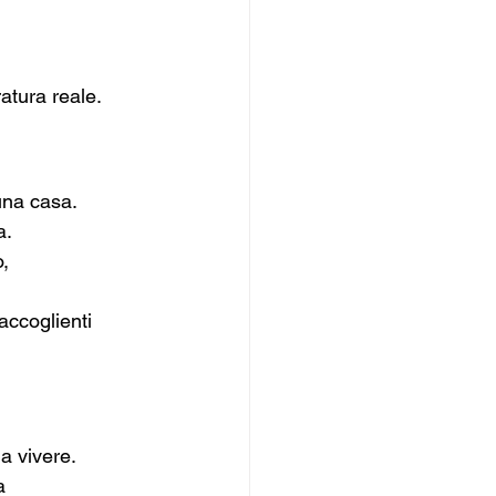
atura reale.
una casa. 
a.
, 
accoglienti 
a vivere.
a 