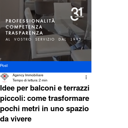
P R O F E S S I O N A L I T À
C O M P E T E N Z A
T R A S P A R E N Z A
A L V O S T R O S E R V I Z I O D A L 1 9 9 5
Post
Agency Immobiliare
Tempo di lettura: 2 min
Idee per balconi e terrazzi
piccoli: come trasformare
pochi metri in uno spazio
da vivere