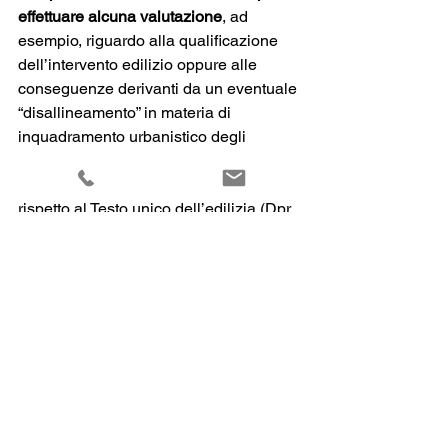
effettuare alcuna valutazione
, ad 
esempio, riguardo alla qualificazione 
dell’intervento edilizio oppure alle 
conseguenze derivanti da un eventuale 
“disallineamento” in materia di 
inquadramento urbanistico degli 
interventi edilizi derivante 
dall’applicazione delle leggi regionali 
rispetto al Testo unico dell’edilizia (Dpr 
n. 380/2001).
Mostra tutti
Post recenti