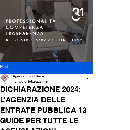
P R O F E S S I O N A L I T À
C O M P E T E N Z A
T R A S P A R E N Z A
A L V O S T R O S E R V I Z I O D A L 1 9 9 5
Post
Agency Immobiliare
Tempo di lettura: 2 min
DICHIARAZIONE 2024:
L’AGENZIA DELLE
ENTRATE PUBBLICA 13
GUIDE PER TUTTE LE