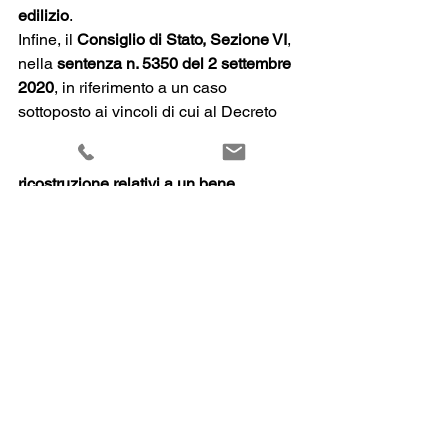
edilizio
. 
Infine, il 
Consiglio di Stato, Sezione VI
, 
nella 
sentenza n. 5350 del 2 settembre 
2020
, in riferimento a un caso 
sottoposto ai vincoli di cui al Decreto 
Legislativo n. 42/2004, ha stabilito che 
gli interventi di demolizione e di 
ricostruzione relativi a un bene 
vincolato
 possono essere
 considerati 
come ristrutturazione edilizia soltanto 
se vengano rispettate le dimensioni e 
le caratteristiche morfologiche 
dell’edificio
, mentre, se vi sono 
variazioni di sagoma o di volume, 
devono essere considerati come una 
nuova costruzione. 