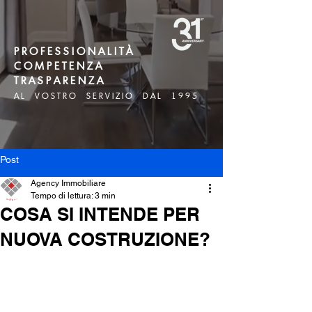
P R O F E S S I O N A L I T À
C O M P E T E N Z A
T R A S P A R E N Z A
A L V O S T R O S E R V I Z I O D A L 1 9 9 5
Post
Agency Immobiliare
Tempo di lettura: 3 min
COSA SI INTENDE PER
NUOVA COSTRUZIONE?