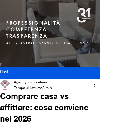
P R O F E S S I O N A L I T À
C O M P E T E N Z A
T R A S P A R E N Z A
A L V O S T R O S E R V I Z I O D A L 1 9 9 5
Post
Agency Immobiliare
Tempo di lettura: 3 min
Comprare casa vs
affittare: cosa conviene
nel 2026