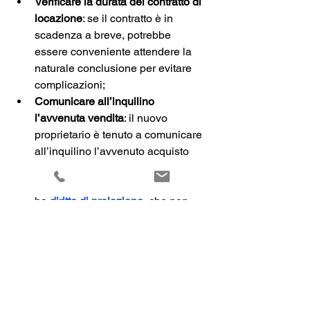
Verificare la durata del contratto di 
locazione
: se il contratto è in 
scadenza a breve, potrebbe 
essere conveniente attendere la 
naturale conclusione per evitare 
complicazioni;
Comunicare all’inquilino 
l’avvenuta vendita
: il nuovo 
proprietario è tenuto a comunicare 
all’inquilino l’avvenuto acquisto 
dell’immobile entro 60 giorni dal 
rogito notarile. Oltretutto l’inquilino 
ha 
diritto di prelazione
, che non 
può essere ignorato;
Rispettare il contratto di locazione
: 
il nuovo proprietario subentra in 
tutti i diritti e obblighi del 
precedente proprietario, incluso il 
rispetto del contratto di locazione 