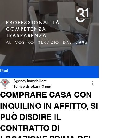
P R O F E S S I O N A L I T À
C O M P E T E N Z A
T R A S P A R E N Z A
A L V O S T R O S E R V I Z I O D A L 1 9 9 5
Post
Agency Immobiliare
Tempo di lettura: 3 min
COMPRARE CASA CON
INQUILINO IN AFFITTO, SI
PUÒ DISDIRE IL
CONTRATTO DI