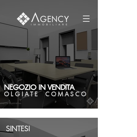
NEGOZIO IN VENDITA
O L G I A T E C O M A S C O
SINTESI