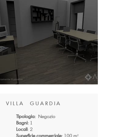
V I L L A G U A R D I A
Tipologia:
Negozio
Bagni:
1
Locali
: 2
Superficie commerciale:
100 m²