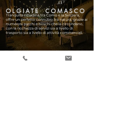
O L G I A T E C O M A S C O
Tranquilla cittadina tra Como e la Svizzera,
offre un perfetto connubio tra natura, grazie ai
numerosi parchi e boschi che la circondano,
con la ricchezza di servizi sia a livello di
trasporto sia a livello di attività commerciali.