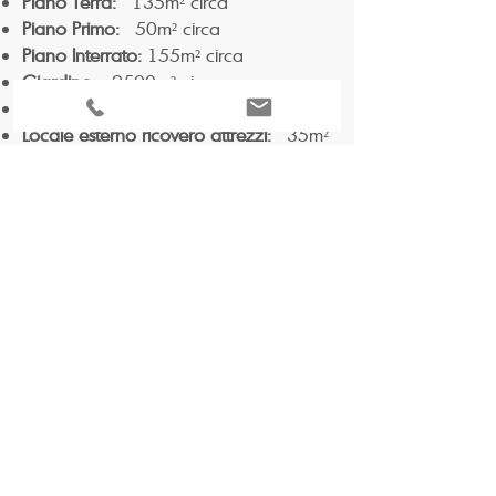
Piano Terra:
135m² circa
Piano Primo:
50m² circa
Piano Interrato:
155m² circa
Giardino:
2500m² circa
Gazebo:
40m² circa
Locale esterno ricovero attrezzi:
35m²
circa
DATI CATASTALI
Abitazione
Categoria catastale A/7 -
Rendita Catastale Euro 1.471,90
CARATTERISTICHE
Piscina fuori terra di dimensioni 457cm
x h.122cm
Box Doppio in larghezza
Ampio locale ricovero attrezzi