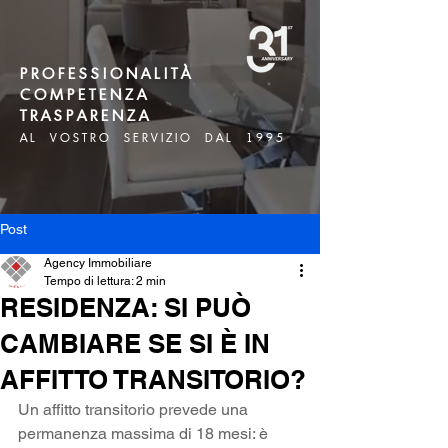
P R O F E S S I O N A L I T À
C O M P E T E N Z A
T R A S P A R E N Z A
A L V O S T R O S E R V I Z I O D A L 1 9 9 5
Post
Agency Immobiliare
Tempo di lettura: 2 min
RESIDENZA: SI PUÒ
CAMBIARE SE SI È IN
AFFITTO TRANSITORIO?
Un affitto transitorio prevede una 
permanenza massima di 18 mesi: è 