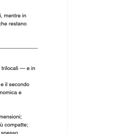
, mentre in 
 che restano 
rilocali — e in 
 e il secondo 
onomica e 
imensioni;
più compatte;
, spesso 