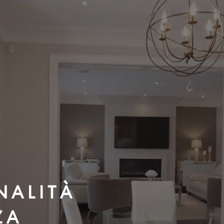
N A L I T À
Z A