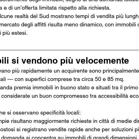
 e di un’offerta limitata rispetto alla richiesta.
lcune realtà del Sud mostrano tempi di vendita più lunghi
l mercato degli affitti risulta meno dinamico, con immobili
i più estesi.
ili si vendono più velocemente
ovano più rapidamente un acquirente sono principalmente t
cali — con superfici comprese tra circa 50 e 85 mq.
manda premia immobili in buono stato e situati tra il primo
he considerate un buon compromesso tra accessibilità ec
ne si osservano specificità locali:
pie risultano maggiormente richieste in città di medie d
costosi si registrano vendite rapide anche per soluzioni 
la domanda si concentra su immobili di grandi dimensioni