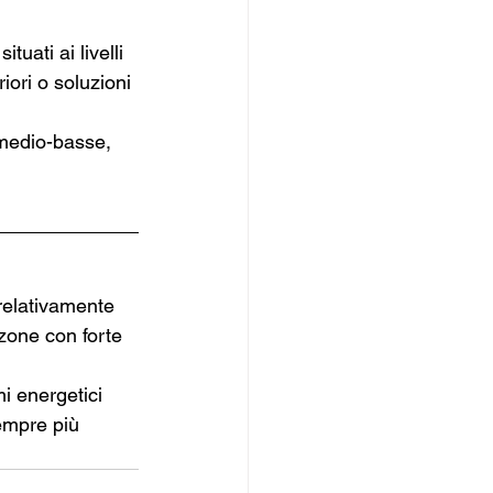
uati ai livelli 
iori o soluzioni 
 medio-basse, 
relativamente 
 zone con forte 
i energetici 
empre più 