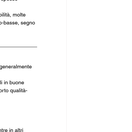
lità, molte 
o-basse, segno 
, generalmente 
li in buone 
rto qualità-
e in altri 