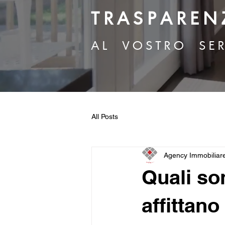
T R A S P A R E N 
A L V O S T R O S E R
All Posts
Agency Immobiliar
Quali so
affittan