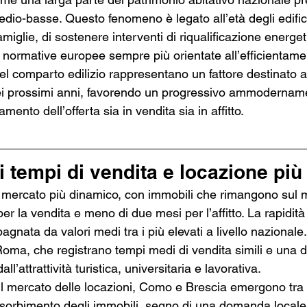
dio-basse. Questo fenomeno è legato all’età degli edifici
famiglie, di sostenere interventi di riqualificazione energet
 normative europee sempre più orientate all’efficientamen
l comparto edilizio rappresentano un fattore destinato a
ei prossimi anni, favorendo un progressivo ammodername
mento dell’offerta sia in vendita sia in affitto.
 i tempi di vendita e locazione più
l mercato più dinamico, con immobili che rimangono sul 
er la vendita e meno di due mesi per l’affitto. La rapidità
gnata da valori medi tra i più elevati a livello nazionale.
oma, che registrano tempi medi di vendita simili e una
l’attrattività turistica, universitaria e lavorativa.
l mercato delle locazioni, Como e Brescia emergono tra le
assorbimento degli immobili, segno di una domanda locale