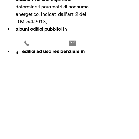
determinati parametri di consumo 
energetico, indicati dall’art. 2 del 
D.M. 5/4/2013;
alcuni edifici pubblici
 in 
determinate circostanze stabilite 
per legge;
gli 
edifici ad uso residenziale in 
caso di ristrutturazione
 o in alcuni 
casi quando si procede 
all’installazione di alcune tipologie 
di impianti termici, quali per 
esempio
 caldaie a condensazione
o in caso di integrazione 
dell’impianto esistente con il 
sistema fotovoltaico. 