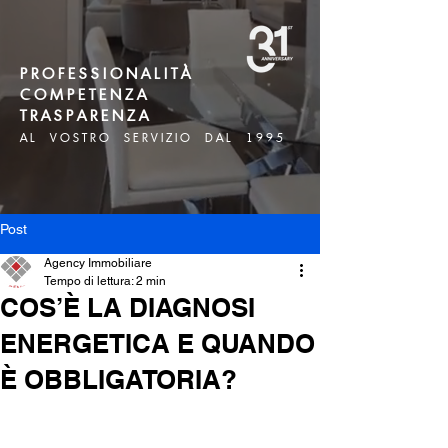
P R O F E S S I O N A L I T À
C O M P E T E N Z A
T R A S P A R E N Z A
A L V O S T R O S E R V I Z I O D A L 1 9 9 5
Post
Agency Immobiliare
Tempo di lettura: 2 min
COS’È LA DIAGNOSI
ENERGETICA E QUANDO
È OBBLIGATORIA?