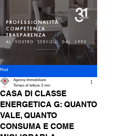
P R O F E S S I O N A L I T À
C O M P E T E N Z A
T R A S P A R E N Z A
A L V O S T R O S E R V I Z I O D A L 1 9 9 5
Post
Agency Immobiliare
Tempo di lettura: 2 min
CASA DI CLASSE
ENERGETICA G: QUANTO
VALE, QUANTO
CONSUMA E COME