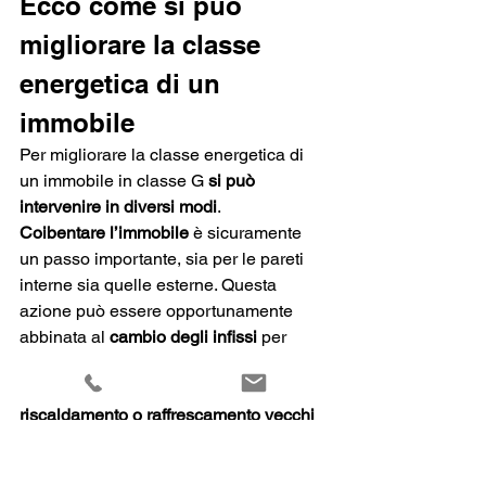
Ecco come si può 
migliorare la classe 
energetica di un 
immobile
Per migliorare la classe energetica di 
un immobile in classe G 
si può 
intervenire in diversi modi
.
Coibentare l’immobile 
è sicuramente 
un passo importante, sia per le pareti 
interne sia quelle esterne. Questa 
azione può essere opportunamente 
abbinata al 
cambio degli infissi 
per 
ridurre la dispersione di calore.
Inoltre, anche 
sostituire impianti di 
riscaldamento o raffrescamento vecchi
è un’altra buona idea, così come 
iniziare a impiegare le 
rinnovabili
, 